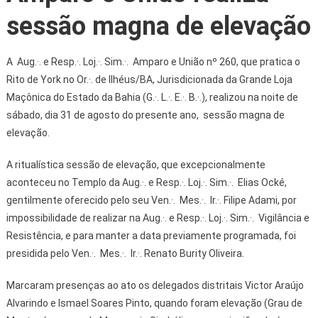
sessão magna de elevação
A Aug.·. e Resp.·. Loj.·. Sim.·. Amparo e União nº 260, que pratica o
Rito de York no Or.·. de Ilhéus/BA, Jurisdicionada da Grande Loja
Maçônica do Estado da Bahia (G.·. L.·. E.·. B.·.), realizou na noite de
sábado, dia 31 de agosto do presente ano, sessão magna de
elevação.
A ritualística sessão de elevação, que excepcionalmente
aconteceu no Templo da Aug.·. e Resp.·. Loj.·. Sim.·. Elias Ocké,
gentilmente oferecido pelo seu Ven.·. Mes.·. Ir.·. Filipe Adami, por
impossibilidade de realizar na Aug.·. e Resp.·. Loj.·. Sim.·. Vigilância e
Resistência, e para manter a data previamente programada, foi
presidida pelo Ven.·. Mes.·. Ir.·. Renato Burity Oliveira.
Marcaram presenças ao ato os delegados distritais Victor Araújo
Alvarindo e Ismael Soares Pinto, quando foram elevação (Grau de