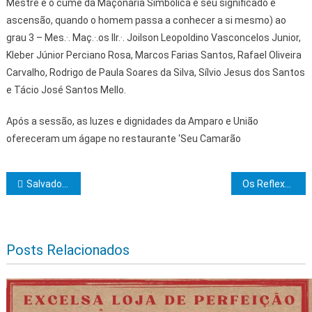
Mestre é o cume da Maçonaria Simbólica e seu significado é
ascensão, quando o homem passa a conhecer a si mesmo) ao
grau 3 – Mes.·. Maç.·.os IIr.·. Joilson Leopoldino Vasconcelos Junior,
Kleber Júnior Perciano Rosa, Marcos Farias Santos, Rafael Oliveira
Carvalho, Rodrigo de Paula Soares da Silva, Sílvio Jesus dos Santos
e Tácio José Santos Mello.
Após a sessão, as luzes e dignidades da Amparo e União
ofereceram um ágape no restaurante ‘Seu Camarão
Navegação de Post
Salvador vai sediar a primeira edição do Festival do Queijo Artesanal da Bahia
Os Reflexos Jurídicos da Independência do Brasil: A Construção de um Novo Sistema Jurídico
Posts Relacionados