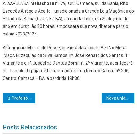
A A∴R∴L∴S∴
Mahachoan
nº 79, Or∴ Camacã, sul da Bahia, Rito
Escocês Antigo e Aceito, jurisdicionada a Grande Loja Maçônica do
Estado da Bahia (G∴ L∴ E∴ B∴), na quinta-feira, dia 20 de julho do
ano em curso, às 20 horas, empossará sua nova diretoria para o
biênio 2023/2025.
A Cerimônia Magna de Posse, que instalará como Ven∴ o Mes∴
Maç∴ Euzequias da Silva Santos, Ir\ José Renato dos Santos, 1º
Vigilante e o Ir\ Juscelino Dantas Bomfim, 2º Vigilante, acontecerá
no Templo da pujante Loja, situado na rua Renato Cabral, nº 206,
Centro, Camacã – BA, a partir da 19h30.
Navegação de Post
Prefeito Augusto Castro anuncia Concurso Público com 487 vagas para chamamento imediato
Nova unidade do Corra pro Abraço é inaugurada em Vitória da Conquista
Posts Relacionados