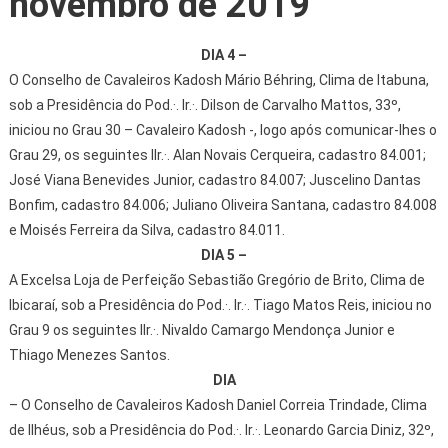
novembro de 2019
DIA 4 –
O Conselho de Cavaleiros Kadosh Mário Béhring, Clima de Itabuna,
sob a Presidência do Pod.·. Ir.·. Dilson de Carvalho Mattos, 33º,
iniciou no Grau 30 – Cavaleiro Kadosh -, logo após comunicar-lhes o
Grau 29, os seguintes IIr.·. Alan Novais Cerqueira, cadastro 84.001;
José Viana Benevides Junior, cadastro 84.007; Juscelino Dantas
Bonfim, cadastro 84.006; Juliano Oliveira Santana, cadastro 84.008
e Moisés Ferreira da Silva, cadastro 84.011.
DIA 5 –
A Excelsa Loja de Perfeição Sebastião Gregório de Brito, Clima de
Ibicaraí, sob a Presidência do Pod.·. Ir.·. Tiago Matos Reis, iniciou no
Grau 9 os seguintes IIr.·. Nivaldo Camargo Mendonça Junior e
Thiago Menezes Santos.
DIA
– O Conselho de Cavaleiros Kadosh Daniel Correia Trindade, Clima
de Ilhéus, sob a Presidência do Pod.·. Ir.·. Leonardo Garcia Diniz, 32º,