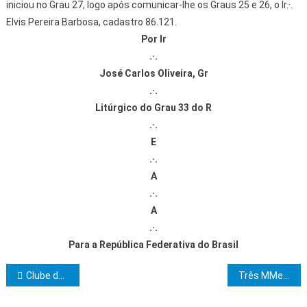
iniciou no Grau 27, logo após comunicar-lhe os Graus 25 e 26, o Ir.·.
Elvis Pereira Barbosa, cadastro 86.121.
Por Ir
.·.
José Carlos Oliveira, Gr
.·.
Litúrgico do Grau 33 do R
.·.
E
.·.
A
.·.
A
.·.
Para a República Federativa do Brasil
Navegação de Post
Clube da Fraternidade da entrega doações à Casa Nossa Senhora do Amor Divino
Três MMes.·. MMaç.·. são iniciados no grau 18 do R.·.E.·.A.·.A.·. no Sul da Bahia