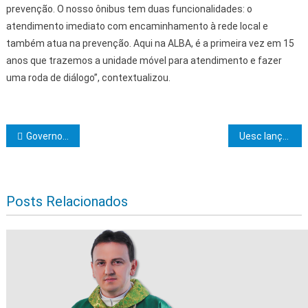
prevenção. O nosso ônibus tem duas funcionalidades: o
atendimento imediato com encaminhamento à rede local e
também atua na prevenção. Aqui na ALBA, é a primeira vez em 15
anos que trazemos a unidade móvel para atendimento e fazer
uma roda de diálogo”, contextualizou.
Navegação de Post
Governo do Estado autoriza investimentos na mobilidade urbana de Pindobaçu, Mirangaba e Piritiba
Uesc lança edital para fomentar pesquisa sobre temas regionais
Posts Relacionados