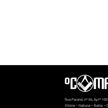
Rua Paraná, nº 66, Aptº 100
Vitória – Itabuna – Bahia 