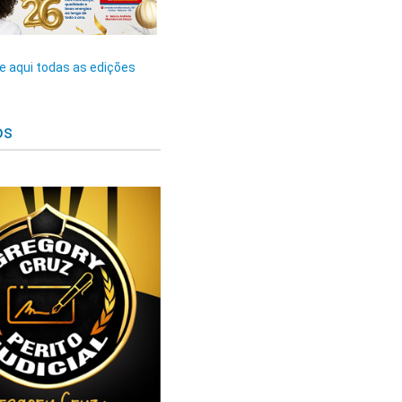
 aqui todas as edições
os