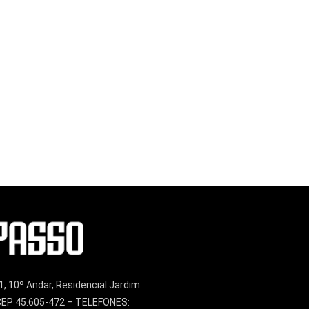
1, 10º Andar, Residencial Jardim
– CEP 45.605-472 – TELEFONES: