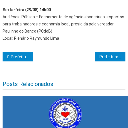
Sexta-feira (29/08) 14h00
Audiência Pública – Fechamento de agências bancárias: impactos
para trabalhadores e economia local, presidida pelo vereador
Paulinho do Banco (PCdoB)
Local: Plenário Raymundo Lima
Navegação de Post
Prefeitura de Ilhéus realiza Caravana da Mulher
Prefeitura de Itabuna discute parceria com DEAM e DPT no enfrentamento à violência contra a mulher
Posts Relacionados