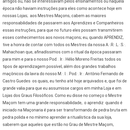
antigos ou, não se interessavam pelos ensinamentos ou naquela
época não haviam instruções para eles como acontece hoje em
nossas Lojas; aos Mestres Maçons, cabem as maiores
responsabilidades de passarem aos Aprendizes e Companheiros
essas instruções, para que no futuro eles possam transmitirem
esses conhecimentos aos novos maçons; eu, quando APRENDIZ,
tive a honra de contar com todos os Mestres da nossa A.·.R.·.L.·.S.·.
Mahachoan que, afinadíssimos com o ritual da época passaram
para mim e para o nosso Pod.·. Ir.·. Hélio Moreno Freitas todos os
tipos de aprendizagem possível, além dos grandes trabalhos
maçônicos da lavra do nosso M.·. I.·. Pod.·. Ir.·. Antônio Fernando de
Castro Guedes os quais, eu tenho até hoje arquivados e, que foi de
grande valia para que eu assumisse cargos em minha Loja e em
Lojas dos Graus Filosóficos. Como eu disse no começo o Mestre
Maçom tem uma grande responsabilidade, o aprendiz quando é
iniciado na Maçonaria é para ser transformando de pedra bruta em
pedra polida e no mínimo aprender a ritualística da sua loja,
saberem que aqueles que estão no Grau de Mestre Maçom,