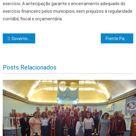
exercício. A antecipação garante o encerramento adequado do
exercício financeiro pelos municípios, sem prejuízos à regularidade
contábil, fiscal e orçamentária.
Navegação de Post
Governo do Estado autoriza R$ 96 milhões para ampliar investimentos na agricultura familiar
Frente Parlamentar da Assembleia Legislativa da Bahia debate gestão das Águas no Oeste da Bahia
Posts Relacionados