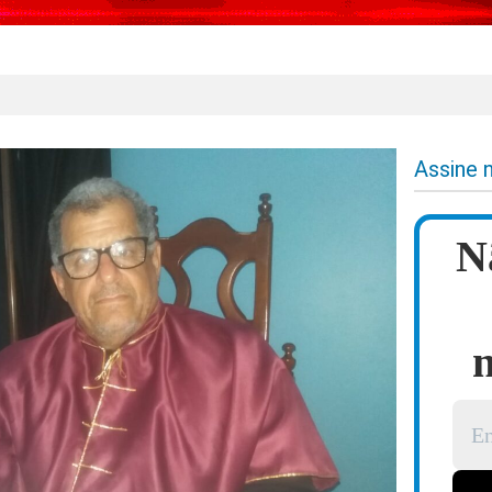
Assine 
N
n