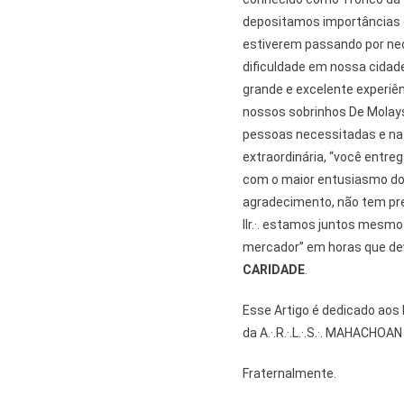
depositamos importâncias e
estiverem passando por ne
dificuldade em nossa cidade
grande e excelente experiên
nossos sobrinhos De Molays
pessoas necessitadas e na
extraordinária, “você entr
com o maior entusiasmo do 
agradecimento, não tem pr
IIr.·. estamos juntos mesm
mercador” em horas que de
CARIDADE
.
Esse Artigo é dedicado aos I
da A.·.R.·.L.·.S.·. MAHACHOA
Fraternalmente.