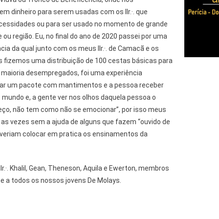
m dinheiro para serem usadas com os IIr.·. que
cessidades ou para ser usado no momento de grande
 ou região. Eu, no final do ano de 2020 passei por uma
cia da qual junto com os meus IIr.·. de Camacã e os
 fizemos uma distribuição de 100 cestas básicas para
 maioria desempregados, foi uma experiência
egar um pacote com mantimentos e a pessoa receber
mundo e, a gente ver nos olhos daquela pessoa o
eço, não tem como não se emocionar”, por isso meus
o as vezes sem a ajuda de alguns que fazem “ouvido de
veriam colocar em pratica os ensinamentos da
Ir.·. Khalil, Gean, Theneson, Aquila e Ewerton, membros
N e a todos os nossos jovens De Molays.