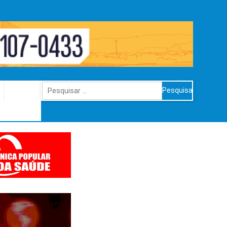
Pesquisar
por: