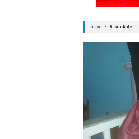
Início
>
A caridade