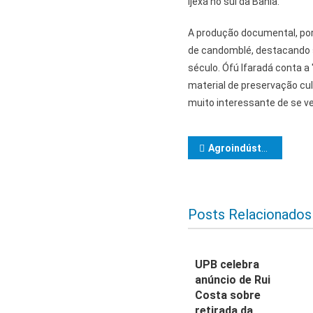
Ijexá no sul da Bahia.
A produção documental, porta
de candomblé, destacando su
século. Ófú Ifaradá conta a
material de preservação cu
muito interessante de se ve
Navegação d
Agroindústria de leite fortalece cadeia produtiva e gera oportunidades em Tapiramutá
Posts Relacionados
UPB celebra
anúncio de Rui
Costa sobre
retirada da