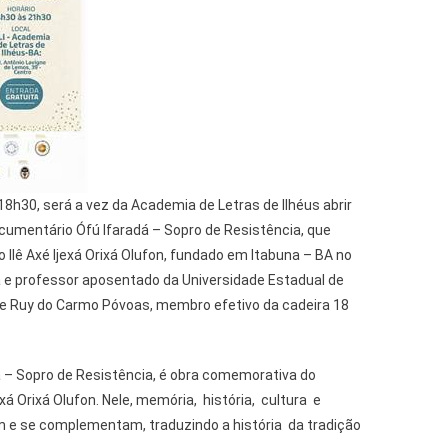
 18h30, será a vez da Academia de Letras de Ilhéus abrir
cumentário Ófú Ifaradá – Sopro de Resistência, que
 Ilê Axé Ijexá Orixá Olufon, fundado em Itabuna – BA no
á e professor aposentado da Universidade Estadual de
e Ruy do Carmo Póvoas, membro efetivo da cadeira 18
 – Sopro de Resistência, é obra comemorativa do
exá Orixá Olufon. Nele, memória, história, cultura e
m e se complementam, traduzindo a história da tradição