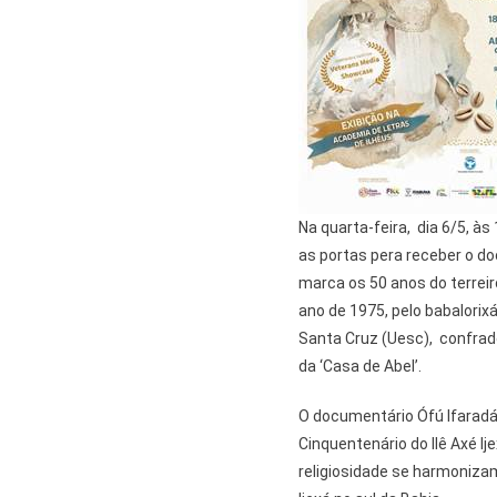
Na quarta-feira, dia 6/5, às
as portas pera receber o do
marca os 50 anos do terreiro
ano de 1975, pelo babalorix
Santa Cruz (Uesc), confrad
da ‘Casa de Abel’.
O documentário Ófú Ifaradá
Cinquentenário do Ilê Axé Ij
religiosidade se harmoniza