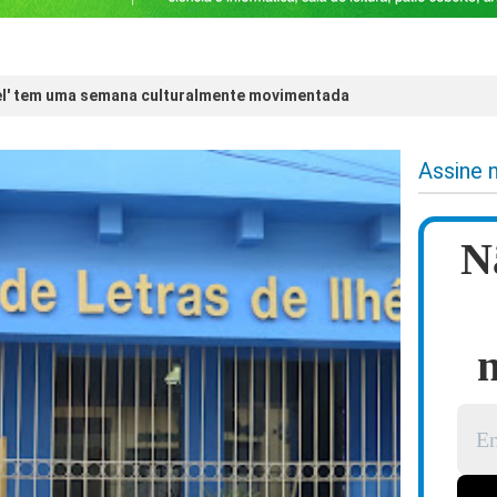
el' tem uma semana culturalmente movimentada
Assine 
N
n