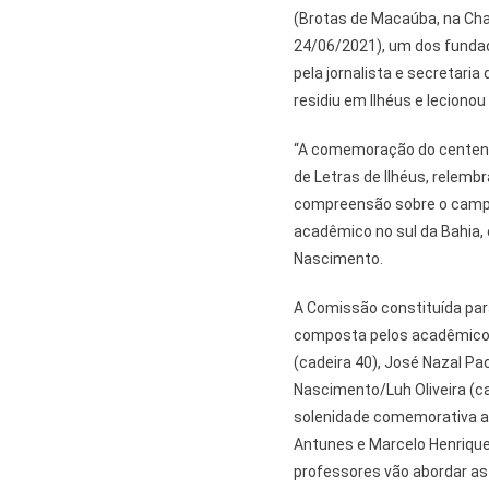
(Brotas de Macaúba, na Cha
24/06/2021), um dos fundad
pela jornalista e secretari
residiu em Ilhéus e lecionou
“A comemoração do centená
de Letras de Ilhéus, relembr
compreensão sobre o campo 
acadêmico no sul da Bahia,
Nascimento.
A Comissão constituída par
composta pelos acadêmicos:
(cadeira 40), José Nazal Pa
Nascimento/Luh Oliveira (ca
solenidade comemorativa a 
Antunes e Marcelo Henrique
professores vão abordar as 