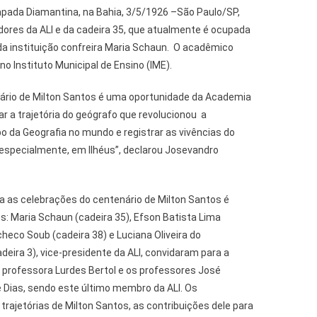
pada Diamantina, na Bahia, 3/5/1926 –São Paulo/SP,
ores da ALI e da cadeira 35, que atualmente é ocupada
a da instituição confreira Maria Schaun. O acadêmico
 no Instituto Municipal de Ensino (IME).
rio de Milton Santos é uma oportunidade da Academia
ar a trajetória do geógrafo que revolucionou a
da Geografia no mundo e registrar as vivências do
 especialmente, em Ilhéus”, declarou Josevandro
a as celebrações do centenário de Milton Santos é
 Maria Schaun (cadeira 35), Efson Batista Lima
checo Soub (cadeira 38) e Luciana Oliveira do
deira 3), vice-presidente da ALI, convidaram para a
professora Lurdes Bertol e os professores José
 Dias, sendo este último membro da ALI. Os
trajetórias de Milton Santos, as contribuições dele para