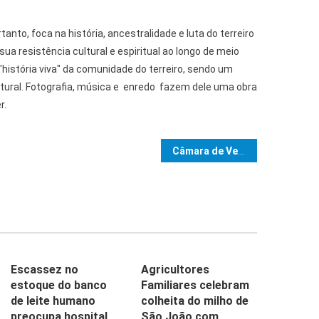
nto, foca na história, ancestralidade e luta do terreiro
a resistência cultural e espiritual ao longo de meio
 "história viva" da comunidade do terreiro, sendo um
ltural. Fotografia, música e enredo fazem dele uma obra
r.
e Post
Câmara de Vereadores de Ibicaraí realiza 7ª Sessão Ordinária
Escassez no
Agricultores
estoque do banco
Familiares celebram
de leite humano
colheita do milho de
preocupa hospital
São João com