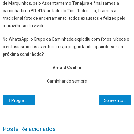
de Marquinhos, pelo Assentamento Tanajura e finalizamos a
caminhada na BR-415, ao lado do Tico Rodeio. Lá, tiramos a
tradicional foto de encerramento, todos exaustos e felizes pelo
maravilhoso dia vivido.
No WhatsApp, o Grupo da Caminhada explodiu com fotos, vídeos e
o entusiasmo dos aventureiros já perguntando:
quando será a
próxima caminhada?
Arnold Coelho
Caminhando sempre
Navegação de Post
Programa Café com Jardinha
36 aventureiros, uma montanha, 9 horas de caminhada em uma trilha bruta de 30 km
Posts Relacionados