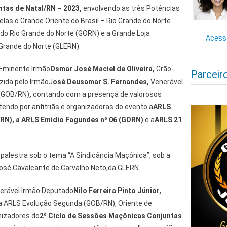
tas de Natal/RN – 2023,
envolvendo as três Potências
elas o Grande Oriente do Brasil – Rio Grande do Norte
do Rio Grande do Norte (GORN) e a Grande Loja
Acesse
Grande do Norte (GLERN).
 Eminente Irmão
Osmar José Maciel de Oliveira
,
Grão-
Parceir
zida pelo IrmãoJ
osé Deusamar S. Fernandes
,
Venerável
 (GOB/RN)
,
contando com a presença de valorosos
tendo por anfitriãs e organizadoras do evento a
ARLS
ERN)
, a
ARLS Emídio Fagundes nº 06 (GORN)
e a
ARLS 21
palestra sob o tema “A Sindicância Maçônica”, sob a
osé Cavalcante de Carvalho Neto,da GLERN.
erável Irmão Deputado
Nilo Ferreira Pinto Júnior
,
a ARLS Evolução Segunda (GOB/RN), Oriente de
nizadores do
2º Ciclo de Sessões Maçônicas Conjuntas