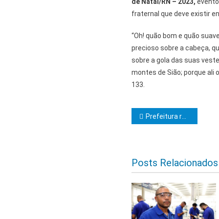
de Natal/RN – 2023,
evento
fraternal que deve existir e
“Oh! quão bom e quão suave
precioso sobre a cabeça, qu
sobre a gola das suas vest
montes de Sião; porque ali 
133.
Navegação d
Prefeitura reforça manutenção e recuperação de sinalizações horizontais e verticais nas ruas de Itabuna
Posts Relacionados