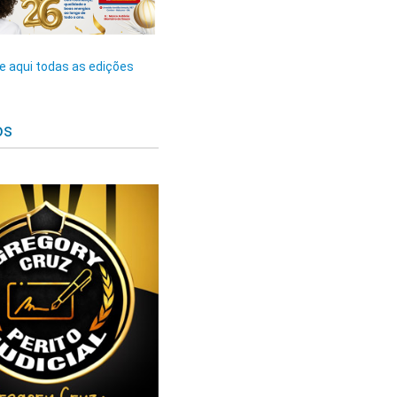
 aqui todas as edições
os