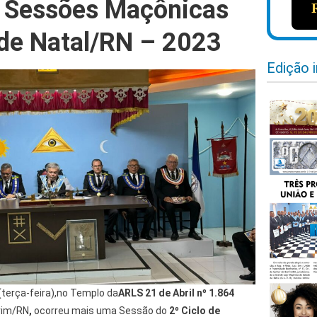
e Sessões Maçônicas
de Natal/RN – 2023
Edição 
(terça-feira),no Templo da
ARLS 21 de Abril nº 1.864
rim/RN
,
ocorreu mais uma Sessão do
2º Ciclo de