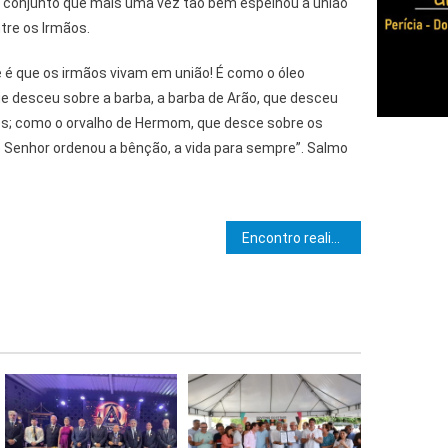
 conjunto que mais uma vez tão bem espelhou a união
ntre os Irmãos.
 é que os irmãos vivam em união! É como o óleo
e desceu sobre a barba, a barba de Arão, que desceu
es; como o orvalho de Hermom, que desce sobre os
o Senhor ordenou a bênção, a vida para sempre”. Salmo
e Post
Encontro realizado pela UPB e TJBA discutiu precatórios de dívidas municipais