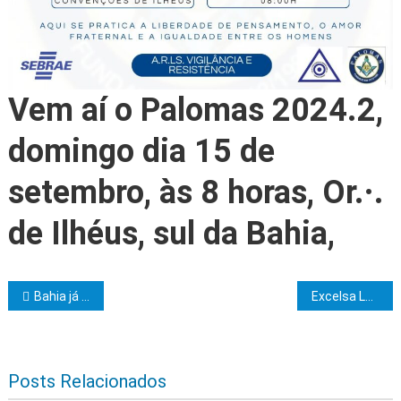
Vem aí o Palomas 2024.2,
domingo dia 15 de
setembro, às 8 horas, Or.·.
de Ilhéus, sul da Bahia,
Navegação de Post
Bahia já investiu quase R$ 5 bilhões em 2024, com ênfase nas áreas social e de infraestrutura
Excelsa Loja de Perfeição Coelho Mésseder, Clima de Itabuna, convida os IIr.·. do sul da Bahia para Iniciação aos Graus 5 e 6, dia 11 de setembro, às 20 horas
Posts Relacionados