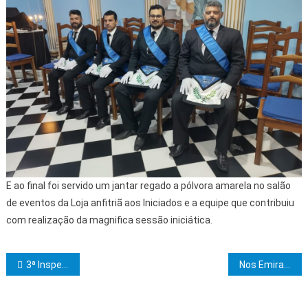
E ao final foi servido um jantar regado a pólvora amarela no salão
de eventos da Loja anfitriã aos Iniciados e a equipe que contribuiu
com realização da magnifica sessão iniciática.
Navegação de Post
3ª Inspetoria Litúrgica da Bahia no Clima de Ilhéus realizará sessão no grau 19
Nos Emirados Árabes, governador Jerônimo visita plantação de tâmaras que poderão ser produzidas na Bahia