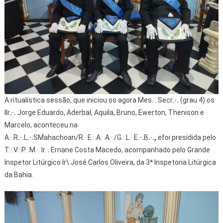
A ritualística sessão, que iniciou os agora Mes.·. Secr
.·.
(grau 4) os
IIr
.·.
Jorge Eduardo, Aderbal, Aquila, Bruno, Ewerton, Thenison e
Marcelo, aconteceu na
A.·.R
.·.
L
.·.
SMahachoan/R.·.E.·.A.·.A.·./G.·.L.·.E
.·.
B
.·.,
efoi presidida pelo
T.·.V.·.P.·.M.·. Ir.·. Ernane Costa Macedo, acompanhado pelo Grande
Inspetor Litúrgico Ir\ José Carlos Oliveira, da 3ª Inspetoria Litúrgica
da Bahia.