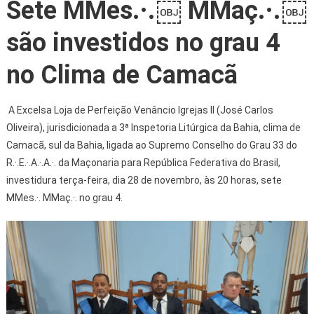
Sete MMes.·.￼ MMaç.·.￼
são investidos no grau 4
no Clima de Camacã
A Excelsa Loja de Perfeição Venâncio Igrejas II (José Carlos
Oliveira), jurisdicionada a 3ª Inspetoria Litúrgica da Bahia, clima de
Camacã, sul da Bahia, ligada ao Supremo Conselho do Grau 33 do
R.·.E.·.A.·.A.·. da Maçonaria para República Federativa do Brasil,
investidura terça-feira, dia 28 de novembro, às 20 horas, sete
MMes.·. MMaç.·. no grau 4.