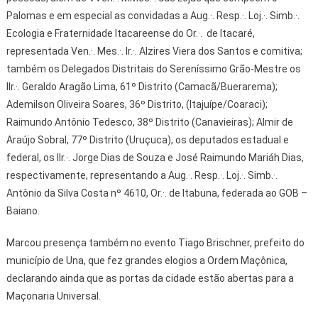
Palomas e em especial as convidadas a Aug.·. Resp.·. Loj.·. Simb.·.
Ecologia e Fraternidade Itacareense do Or.·. de Itacaré,
representada Ven.·. Mes.·. Ir.·. Alzires Viera dos Santos e comitiva;
também os Delegados Distritais do Sereníssimo Grão-Mestre os
IIr.·. Geraldo Aragão Lima, 61º Distrito (Camacã/Buerarema);
Ademilson Oliveira Soares, 36º Distrito, (Itajuípe/Coaraci);
Raimundo Antônio Tedesco, 38º Distrito (Canavieiras); Almir de
Araújo Sobral, 77º Distrito (Uruçuca), os deputados estadual e
federal, os IIr.·. Jorge Dias de Souza e José Raimundo Mariáh Dias,
respectivamente, representando a Aug.·. Resp.·. Loj.·. Simb.·.
Antônio da Silva Costa nº 4610, Or.·. de Itabuna, federada ao GOB –
Baiano.
Marcou presença também no evento Tiago Brischner, prefeito do
município de Una, que fez grandes elogios a Ordem Maçônica,
declarando ainda que as portas da cidade estão abertas para a
Maçonaria Universal.