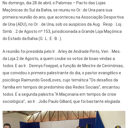
No domingo, dia 28 de abril, o Palomas – Pacto das Lojas
Maçônicas do Sul da Bahia, se reuniu no Or.·.de Una para sua
primeira reunião do ano, que aconteceu na Associação Desportiva
de Una (ADU), no Or.·. de Una, sob os auspícios da Aug.·. Resp.·. Loj.·.
Simb.·. 2 de Agosto nº 153, jurisdicionada a Grande Loja Maçônica
do Estado da Bahia (G.·.L.·.E.·.B.·.).
A reunião foi presidida pelo Ir.·. Arley de Andrade Pinto, Ven.·. Mes.·.
da Loja 2 de Agosto, a quem coube os votos de boas-vindas a
todos. E ao Ir.·. Dennys Foeppel, a função de Mestre de Cerimônias,
que convidou o primeiro palestrante do dia, o pastor evangélico e
psicólogo Raimundo GoodLoves, cujo temática “Os desafios da
família em tempos de predomínio das Redes Sociais”, encantou
todos. E a segunda palestra “A Maçonaria em tempos de crise
sociológica”, ao Ir.·. João Paulo Gilliard, que foi bastante elogiada.