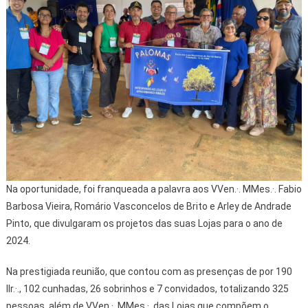
Na oportunidade, foi franqueada a palavra aos VVen.·. MMes.·. Fabio
Barbosa Vieira, Romário Vasconcelos de Brito e Arley de Andrade
Pinto, que divulgaram os projetos das suas Lojas para o ano de
2024.
Na prestigiada reunião, que contou com as presenças de por 190
IIr.·., 102 cunhadas, 26 sobrinhos e 7 convidados, totalizando 325
pessoas, além de VVen.·. MMes.·. das Lojas que compõem o