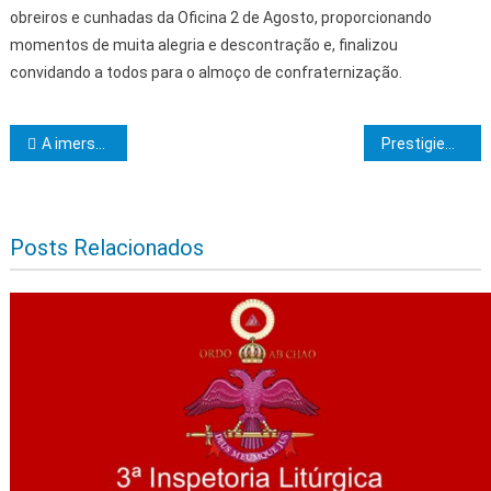
obreiros e cunhadas da Oficina 2 de Agosto, proporcionando
momentos de muita alegria e descontração e, finalizou
convidando a todos para o almoço de confraternização.
Navegação de Post
A imersão no turismo comunitário é uma nova tendência na Bahia
Prestigiem meus Irmãos!
Posts Relacionados