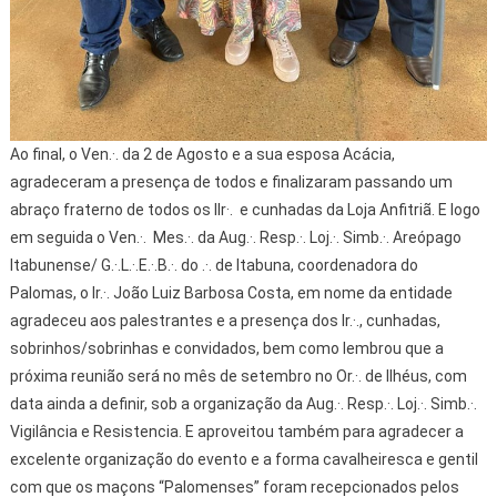
Ao final, o Ven.·. da 2 de Agosto e a sua esposa Acácia,
agradeceram a presença de todos e finalizaram passando um
abraço fraterno de todos os IIr·. e cunhadas da Loja Anfitriã. E logo
em seguida o Ven.·. Mes.·. da Aug.·. Resp.·. Loj.·. Simb.·. Areópago
Itabunense/ G.·.L.·.E.·.B.·. do .·. de Itabuna, coordenadora do
Palomas, o Ir.·. João Luiz Barbosa Costa, em nome da entidade
agradeceu aos palestrantes e a presença dos Ir.·., cunhadas,
sobrinhos/sobrinhas e convidados, bem como lembrou que a
próxima reunião será no mês de setembro no Or.·. de Ilhéus, com
data ainda a definir, sob a organização da Aug.·. Resp.·. Loj.·. Simb.·.
Vigilância e Resistencia. E aproveitou também para agradecer a
excelente organização do evento e a forma cavalheiresca e gentil
com que os maçons “Palomenses” foram recepcionados pelos