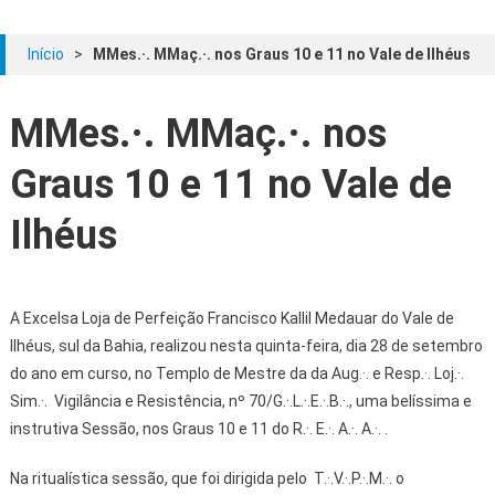
Início
>
MMes.·. MMaç.·. nos Graus 10 e 11 no Vale de Ilhéus
MMes.·. MMaç.·. nos
Graus 10 e 11 no Vale de
Ilhéus
A Excelsa Loja de Perfeição Francisco Kallil Medauar do Vale de
Ilhéus, sul da Bahia, realizou nesta quinta-feira, dia 28 de setembro
do ano em curso, no Templo de Mestre da da Aug.·. e Resp.·. Loj.·.
Sim.·. Vigilância e Resistência, nº 70/G.·.L.·.E.·.B.·., uma belíssima e
instrutiva Sessão, nos Graus 10 e 11 do R.·. E.·. A.·. A.·. .
Na ritualística sessão, que foi dirigida pelo T.·.V.·.P.·.M.·. o