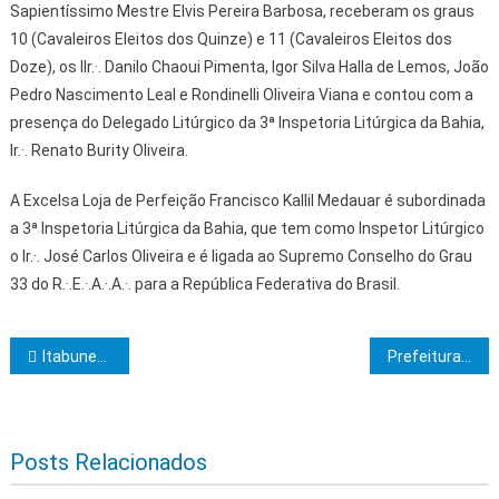
Sapientíssimo Mestre Elvis Pereira Barbosa, receberam os graus
10 (Cavaleiros Eleitos dos Quinze) e 11 (Cavaleiros Eleitos dos
Doze), os IIr.·. Danilo Chaoui Pimenta, Igor Silva Halla de Lemos, João
Pedro Nascimento Leal e Rondinelli Oliveira Viana e contou com a
presença do Delegado Litúrgico da 3ª Inspetoria Litúrgica da Bahia,
Ir.·. Renato Burity Oliveira.
A Excelsa Loja de Perfeição Francisco Kallil Medauar é subordinada
a 3ª Inspetoria Litúrgica da Bahia, que tem como Inspetor Litúrgico
o Ir.·. José Carlos Oliveira e é ligada ao Supremo Conselho do Grau
33 do R.·.E.·.A.·.A.·. para a República Federativa do Brasil.
Navegação de Post
Itabunense é iniciado na Maçonaria de São Paulo
Prefeitura de Ilhéus intensifica manutenção das estradas vicinais; confira localidades
Posts Relacionados