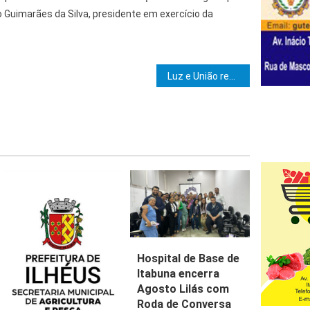
io Guimarães da Silva, presidente em exercício da
e Post
Luz e União realiza Sessão Magna de Iniciação
Hospital de Base de
Itabuna encerra
Agosto Lilás com
Roda de Conversa