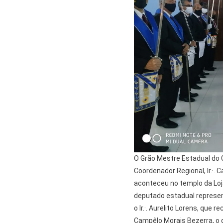
O Grão Mestre Estadual do 
Coordenador Regional, Ir.·. C
aconteceu no templo da Loja
deputado estadual representan
o Ir.·. Aurelito Lorens, que r
Campêlo Morais Bezerra, o