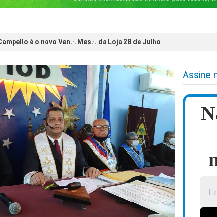
ampello é o novo Ven.·. Mes.·. da Loja 28 de Julho
Assine 
N
n