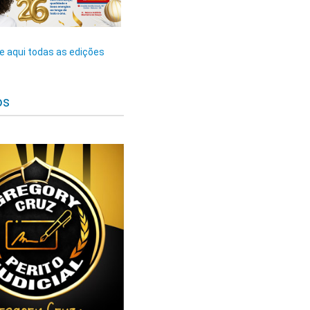
 aqui todas as edições
os