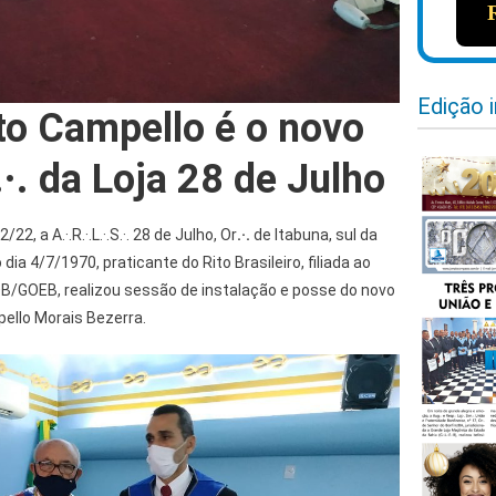
Edição 
to Campello é o novo
·. da Loja 28 de Julho
22, a A.·.R.·.L.·.S.·. 28 de Julho, Or
.·.
de Itabuna, sul da
dia 4/7/1970, praticante do Rito Brasileiro, filiada ao
B/GOEB, realizou sessão de instalação e posse do novo
mpello Morais Bezerra.