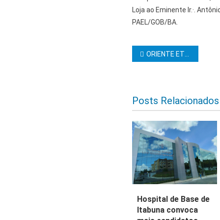
Loja ao Eminente Ir.·. Antôn
PAEL/GOB/BA.
Navegação d
ORIENTE ETERNO
Posts Relacionados
Hospital de Base de
Itabuna convoca