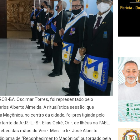
GOB-BA, Oscimar Torres, foi representado pelo
arlos Alberto Almeida. A ritualística sessão, que
 Maçônica, no centro da cidade, foi prestigiada pelo
te da A.·.R.·.L.·.S.·. Elias Ocké, Or
.·.
de Ilhéus na PAEL,
ecebeu das mãos do Ven.·. Mes.·. o Ir.·. José Alberto
 diploma de “Reconhecimento Maçônico” outorgado pela