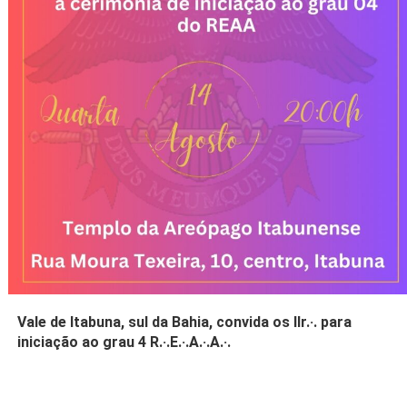
Vale de Itabuna, sul da Bahia, convida os IIr.·. para
iniciação ao grau 4 R.·.E.·.A.·.A.·.