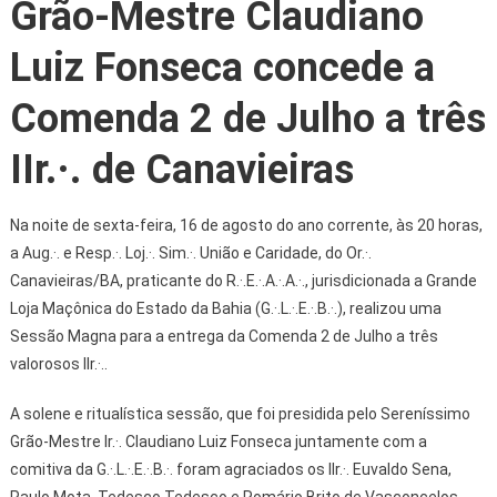
Grão-Mestre Claudiano
Luiz Fonseca concede a
Comenda 2 de Julho a três
IIr.·. de Canavieiras
Na noite de sexta-feira, 16 de agosto do ano corrente, às 20 horas,
a Aug.·. e Resp.·. Loj.·. Sim.·. União e Caridade, do Or.·.
Canavieiras/BA, praticante do R.·.E.·.A.·.A.·., jurisdicionada a Grande
Loja Maçônica do Estado da Bahia (G.·.L.·.E.·.B.·.), realizou uma
Sessão Magna para a entrega da Comenda 2 de Julho a três
valorosos IIr.·..
A solene e ritualística sessão, que foi presidida pelo Sereníssimo
Grão-Mestre Ir.·. Claudiano Luiz Fonseca juntamente com a
comitiva da G.·.L.·.E.·.B.·. foram agraciados os IIr.·. Euvaldo Sena,