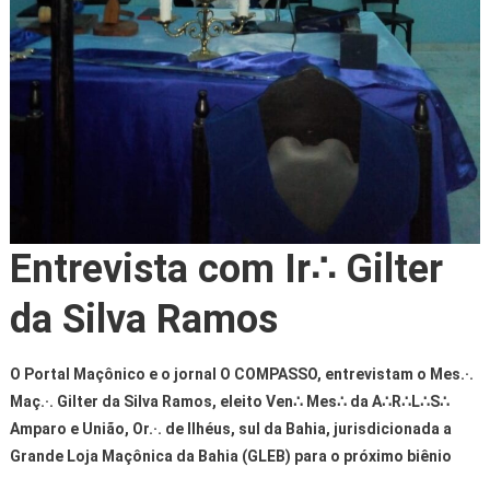
Entrevista com Ir∴ Gilter
da Silva Ramos
O Portal Maçônico e o jornal O COMPASSO, entrevistam o Mes.·.
Maç.·. Gilter da Silva Ramos, eleito Ven
∴
Mes
∴
da A
∴
R
∴
L
∴
S
∴
Amparo e União, Or.·. de Ilhéus, sul da Bahia, jurisdicionada a
Grande Loja Maçônica da Bahia (GLEB) para o próximo biênio