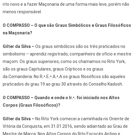
rito novo e a fazer Maçonaria de uma forma mais leve, porém não
menos responsável.
O COMPASSO – O que são Graus Simbólicos e Graus Filosóficos
na Maçonaria?
Gilter da Silva
–
Os graus simbólicos são os três praticados no
simbolismo – aprendiz registrado, companheiro de ofício e mestre
maçom. Os graus superiores, como os chamamos no Rito York,
são os graus Capitulares, graus Crípticos e os graus
da Comanderia. No R
.•.
E
.•.
A
.•.
A os graus filosóficos são aqueles
praticados do grau 19 ao grau 30 através do Conselho Kadosh.
O COMPASSO – Quando e onde o Ir.•. foi iniciado nos Altos
Corpos (Graus Filosóficos)?
Gilter da Silva
–
No Rito York comecei a caminhada no Oriente de
Vitória da Conquista, em 31.01.2016, sendo adiantado ao Grau de
Mestre de Marca. Nos Altos Corpos do Rito Escocês Antigo e