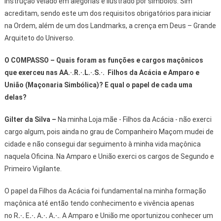
instrução velado em alegorias e ilustrado por símbolos. Sim
acreditam, sendo este um dos requisitos obrigatórios para iniciar
na Ordem, além de um dos Landmarks, a crença em Deus – Grande
Arquiteto do Universo.
O COMPASSO – Quais foram as funções e cargos maçônicos
que exerceu nas AA.·.R.·.L.·.S.·. Filhos da Acácia e Amparo e
União (Maçonaria Simbólica)? E qual o papel de cada uma
delas?
Gilter da Silva
–
Na minha Loja mãe - Filhos da Acácia - não exerci
cargo algum, pois ainda no grau de Companheiro Maçom mudei de
cidade e não consegui dar seguimento à minha vida maçônica
naquela Oficina. Na Amparo e União exerci os cargos de Segundo e
Primeiro Vigilante.
O papel da Filhos da Acácia foi fundamental na minha formação
maçônica até então tendo conhecimento e vivência apenas
no R
.·.
E
.·.
A
.·.
A
.·.
. A Amparo e União me oportunizou conhecer um