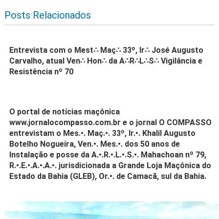
Posts Relacionados
Entrevista com o Mest∴ Maç∴ 33º, Ir∴ José Augusto
Carvalho, atual Ven∴ Hon∴ da A∴R∴L∴S∴ Vigilância e
Resistência nº 70
O portal de notícias maçônica
www.jornalocompasso.com.br e o jornal O COMPASSO
entrevistam o Mes.•. Maç.•. 33º, Ir.•. Khalil Augusto
Botelho Nogueira, Ven.•. Mes.•. dos 50 anos de
Instalação e posse da A.•.R.•.L.•.S.•. Mahachoan nº 79,
R.•.E.•.A.•.A.•. jurisdicionada a Grande Loja Maçônica do
Estado da Bahia (GLEB), Or.•. de Camacã, sul da Bahia.