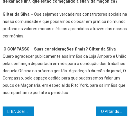
deixar aos IIr.•. que estão começando a sua vida maçônica?
Gilter da Silva
–
Que sejamos verdadeiros construtores sociais na
nossa comunidade e que possamos colocar em prática no mundo
profano os valores morais e éticos aprendidos através das nossas
cerimônias.
O COMPASSO – Suas considerações finais?
Gilter da Silva –
Quero agradecer publicamente aos Irmãos da Loja Amparo e União
pela confiança depositada em nós para a condução dos trabalhos
daquela Oficina na próxima gestão. Agradeço à direção do jornal, O
Compasso, pelo espaço cedido para que pudéssemos falar um
pouco de Maçonaria, em especial do Rito York, para os irmãos que
acompanham o portal e o periódico.
Navegação de Post
Ir∴ Joel Pereira Macedo é eleito Ven∴ da Antônio da Silva Costa
O Altar dos Juramentos