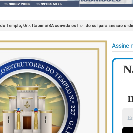
o Templo, Or.·. Itabuna/BA convida os IIr.·. do sul para sessão ord
Assine 
N
n