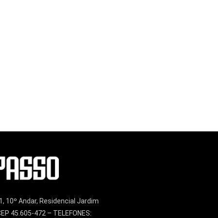
1, 10º Andar, Residencial Jardim
– CEP 45.605-472 – TELEFONES: