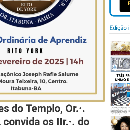
Edição 
es do Templo, Or.·.
convida os IIr.·. do