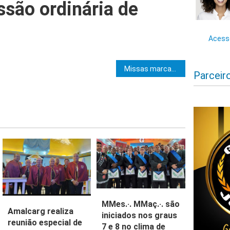
ssão ordinária de
Acesse
e Post
Missas marcam um mês da partida do Ir.·. José Carlos Oliveira para o Oriente Eterno
Parceir
MMes.·. MMaç.·. são
Amalcarg realiza
iniciados nos graus
reunião especial de
7 e 8 no clima de