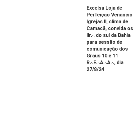
Excelsa Loja de
Perfeição Venâncio
Igrejas II, clima de
Camacã, convida os
IIr.·. do sul da Bahia
para sessão de
comunicação dos
Graus 10 e 11
R.·.E.·.A.·.A.·., dia
27/8/24