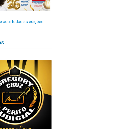
 aqui todas as edições
os