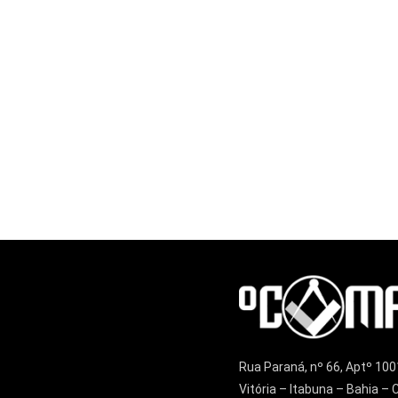
Rua Paraná, nº 66, Aptº 100
Vitória – Itabuna – Bahia 