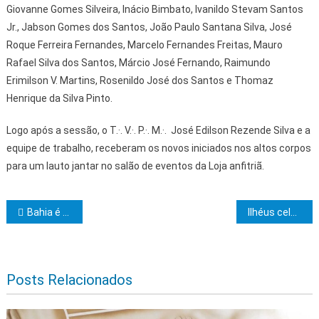
Giovanne Gomes Silveira, Inácio Bimbato, Ivanildo Stevam Santos
Jr., Jabson Gomes dos Santos, João Paulo Santana Silva, José
Roque Ferreira Fernandes, Marcelo Fernandes Freitas, Mauro
Rafael Silva dos Santos, Márcio José Fernando, Raimundo
Erimilson V. Martins, Rosenildo José dos Santos e Thomaz
Henrique da Silva Pinto.
Logo após a sessão, o T.·. V.·. P.·. M.·. José Edilson Rezende Silva e a
equipe de trabalho, receberam os novos iniciados nos altos corpos
para um lauto jantar no salão de eventos da Loja anfitriã.
Navegação de Post
Bahia é destaque em evento nacional sobre regularização ambiental em Territórios Quilombolas
Ilhéus celebra a III edição do Evento de Abertura da Temporada das Baleias
Posts Relacionados