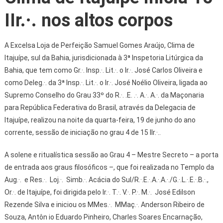
IIr.·. nos altos corpos
A Excelsa Loja de Perfeição Samuel Gomes Araújo, Clima de
Itajuípe, sul da Bahia, jurisdicionada à 3ª Inspetoria Litúrgica da
Bahia, que tem como Gr.·. Insp.·. Lit.·. o Ir.·. José Carlos Oliveira e
como Deleg.·. da 3ª Insp.·. Lit.·. o Ir.·. José Noélio Oliveira, ligada ao
Supremo Conselho do Grau 33º do R.·. .E. .·. A.·. A.·. da Maçonaria
para República Federativa do Brasil, através da Delegacia de
Itajuípe, realizou na noite da quarta-feira, 19 de junho do ano
corrente, sessão de iniciação no grau 4 de 15 IIr.·..
A solene e ritualística sessão ao Grau 4 – Mestre Secreto – a porta
de entrada aos graus filosóficos –, que foi realizada no Templo da
Aug.·. e Res.·. Loj.·. Simb.·. Acácia do Sul/R.·.E.·.A.·.A.·./G.·.L.·.E.·.B.·.,
Or.·. de Itajuípe, foi dirigida pelo Ir.·. T.·. V.·. P.·. M.·. José Edilson
Rezende Silva e iniciou os MMes.·. MMaç.·. Anderson Ribeiro de
Souza, Antôn io Eduardo Pinheiro, Charles Soares Encarnação,