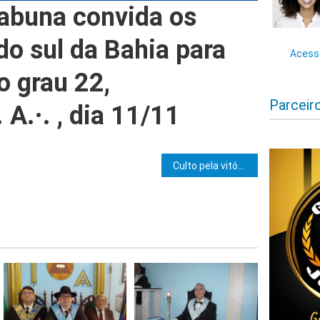
tabuna convida os
s do sul da Bahia para
Acesse
o grau 22,
Parceir
·. A.·. , dia 11/11
e Post
Culto pela vitória de Valderico e Wanessa celebra união e esperança em Ilhéus