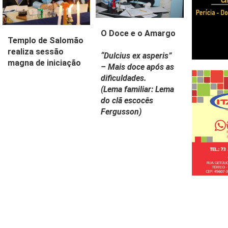
O Doce e o Amargo
Templo de Salomão
realiza sessão
“Dulcius ex asperis”
magna de iniciação
– Mais doce após as
dificuldades.
(Lema familiar:
Lema
do clã escocês
Fergusson)