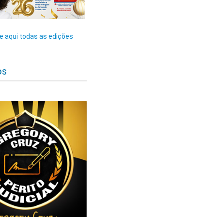
 aqui todas as edições
os