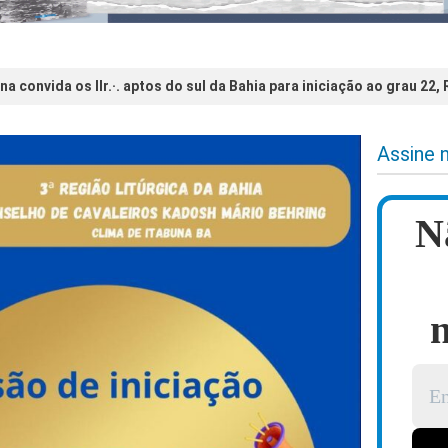
a convida os IIr.·. aptos do sul da Bahia para iniciação ao grau 22, R.·. 
Assine 
N
n