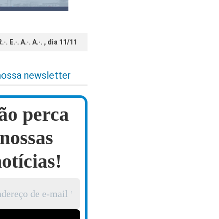
E.·. A.·. A.·. , dia 11/11
nossa newsletter
ão perca
nossas
otícias!