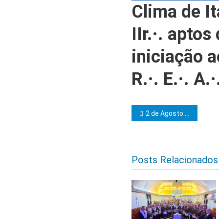
Clima de I
IIr.·. apto
iniciação a
R.·. E.·. A.
Navegação d
2 de Agosto e União e Caridade realizarão sessão magna de elevação
Posts Relacionados