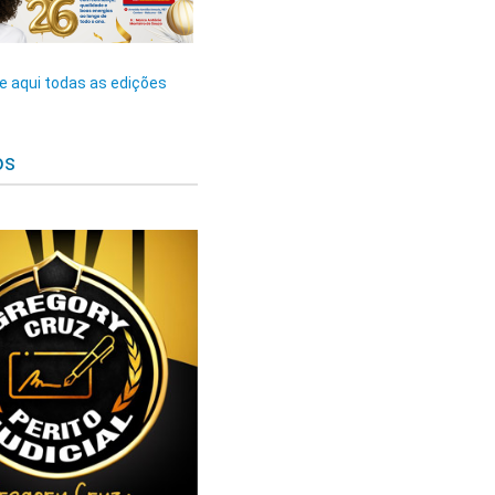
 aqui todas as edições
os