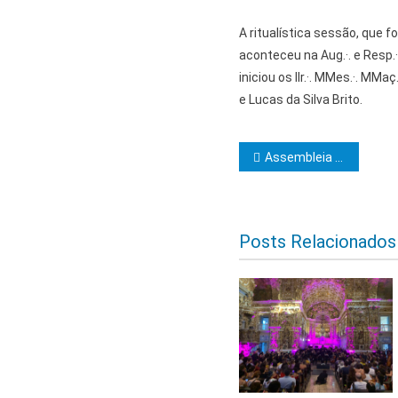
A ritualística sessão, que foi 
aconteceu na Aug.·. e Resp.·. Lo
iniciou os IIr.·. MMes.·. MMaç.
e Lucas da Silva Brito.
Navegação d
Assembleia Legislativa da Bahia sedia ato em defesa da Bahiagás
Posts Relacionados