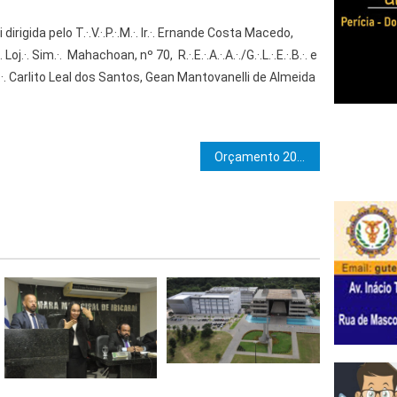
dirigida pelo T.·.V.·.P.·.M.·. Ir.·. Ernande Costa Macedo,
j.·. Sim.·. Mahachoan, nº 70, R.·.E.·.A.·.A.·./G.·.L.·.E.·.B.·. e
·.
Carlito Leal dos Santos, Gean Mantovanelli de Almeida
e Post
Orçamento 2024: Governo da Bahia projeta 72% dos recursos para a área social