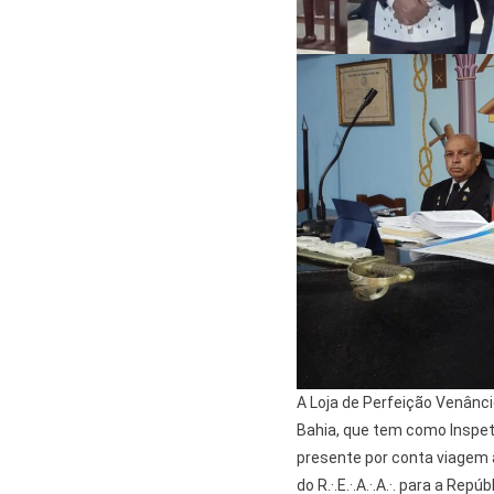
A Loja de Perfeição Venâncio
Bahia, que tem como Inspetor
presente por conta viagem 
do R.·.E.·.A.·.A.·. para a Repú