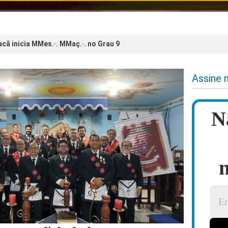
cã inicia MMes.·. MMaç.·. no Grau 9
Assine 
N
n