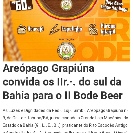
Areópago Grapiúna
convida os IIr.·. do sul da
Bahia para o II Bode Beer
As Luzes e Dignidades da Res.·. Loj.·. Simb.·. Areópago Grapiúna nº
9, do Or.·. de Itabuna/BA, jurisdicionada a Grande Loja Maçônica do
Estado da Bahia (G.·. L.·. E.·. B.·.), praticante do Rito Escocês Antigo
e Aceito (R.·. E.·. A.·. A.·.), convida os IIr.·. para o II Bode Beer - O Forró