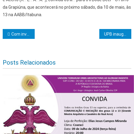
da Grapiúna, que acontecerá no próximo sábado, dia 10 de maio, às
13 na AABB/Itabuna.
Navegação de Post
Com investimento do Governo do Estado, Feira de Santana recebe Seminário de Gestão em Turismo da Bahia
UPB inaugura Espaço UPB Mulheres Municipalistas e entrega melhorias para atender gestores
Posts Relacionados