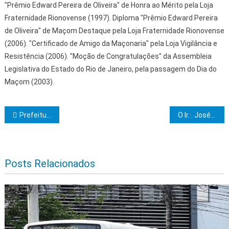
"Prêmio Edward Pereira de Oliveira" de Honra ao Mérito pela Loja
Fraternidade Rionovense (1997). Diploma "Prêmio Edward Pereira
de Oliveira" de Maçom Destaque pela Loja Fraternidade Rionovense
(2006). "Certificado de Amigo da Maçonaria" pela Loja Vigilância e
Resistência (2006). "Moção de Congratulações" da Assembleia
Legislativa do Estado do Rio de Janeiro, pela passagem do Dia do
Maçom (2003).
Navegação de Post
Prefeitura de Ibicaraí realiza 8ª Conferência Municipal da Assistência Social
O Ir.·. José Rebouças é o Ven.·. Mes.·. da 28 de Julho
Posts Relacionados