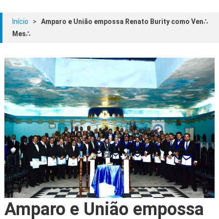
Início
>
Amparo e União empossa Renato Burity como Ven∴
Mes∴
Amparo e União empossa