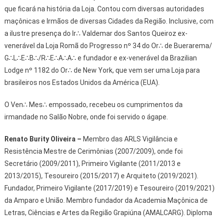
que ficará na história da Loja. Contou com diversas autoridades
maçônicas e Irmãos de diversas Cidades da Região. Inclusive, com
a ilustre presença do Ir∴ Valdemar dos Santos Queiroz ex-
venerável da Loja Romã do Progresso nº 34 do Or∴ de Buerarema/
G∴L∴E∴B∴/R∴E∴A∴A∴ e fundador e ex-venerável da Brazilian
Lodge nº 1182 do Or∴ de New York, que vem ser uma Loja para
brasileiros nos Estados Unidos da América (EUA).
O Ven∴ Mes∴ empossado, recebeu os cumprimentos da
irmandade no Salão Nobre, onde foi servido o ágape.
Renato Burity Oliveira –
Membro das ARLS Vigilância e
Resistência Mestre de Cerimônias (2007/2009), onde foi
Secretário (2009/2011), Primeiro Vigilante (2011/2013 e
2013/2015), Tesoureiro (2015/2017) e Arquiteto (2019/2021).
Fundador, Primeiro Vigilante (2017/2019) e Tesoureiro (2019/2021)
da Amparo e União. Membro fundador da Academia Maçônica de
Letras, Ciências e Artes da Região Grapiúna (AMALCARG). Diploma