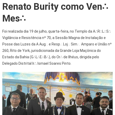
Renato Burity como Ven∴
Mes∴
Foi realizada dia 19 de julho, quarta-feira, no Templo da A∴R∴L∴S∴
Vigilância e Resistência nº 70, a Sessão Magna de Instalação e
Posse das Luzes da A Aug.·. e Resp.·. Loj.·. Sim.·. Amparo e União nº
260, Rito de York, jurisdicionada da Grande Loja Maçônica do
Estado da Bahia (G∴L∴E∴B∴), do Or∴ de Ilhéus, dirigida pelo
Delegado Distrital Ir∴ Ismael Soares Pinto.