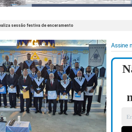
ealiza sessão festiva de enceramento
Assine 
N
n