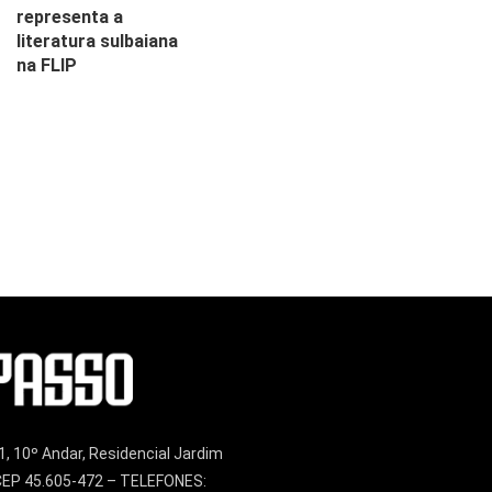
representa a
literatura sulbaiana
na FLIP
1, 10º Andar, Residencial Jardim
– CEP 45.605-472 – TELEFONES: