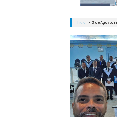
Início
>
2 de Agosto r