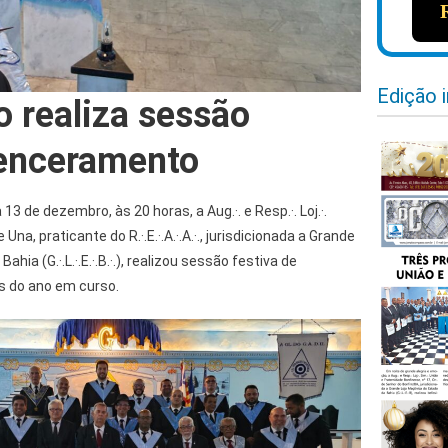
Edição 
o realiza sessão
 enceramento
 13 de dezembro, às 20 horas, a Aug.·. e Resp.·. Loj.·.
e Una, praticante do R.·.E.·.A.·.A.·., jurisdicionada a Grande
hia (G.·.L.·.E.·.B.·.), realizou sessão festiva de
s do ano em curso.