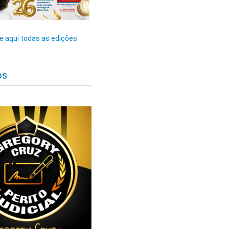
 aqui todas as edições
os