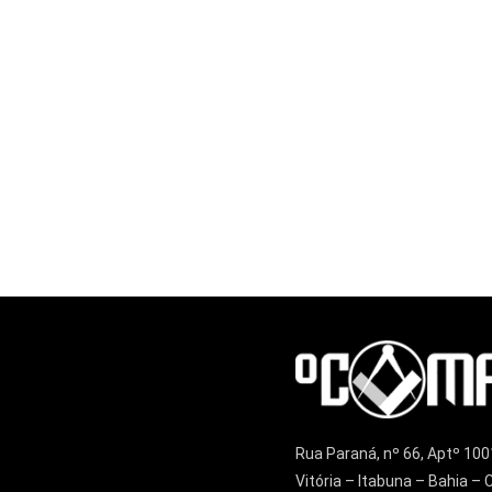
Rua Paraná, nº 66, Aptº 100
Vitória – Itabuna – Bahia 