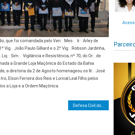
Acesse
ão, que foi comandada pelo Ven.·. Mes.·. Ir.·. Arley de
Parceir
 Vig.·. João Paulo Gilliard e o 2º Vig.·. Robson Jardinha,
Loj.·. Sim.·. Vigilância e Resistência, nº 70, do Or.·. de
isdicionada a Grande Loja Maçônica do Estado da Bahia
nidade, a diretoria da 2 de Agosto homenageou os IIr.·. José
o, Elson Ferreira dos Reis e Lorival Leal Filho pelos
dos a Loja e a Ordem Maçônica.
e Post
Defesa Civil do Estado alerta para riscos de chuvas intensas no Centro-Leste e Sul da Bahia