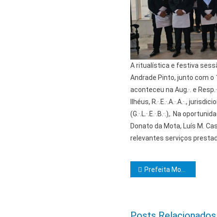
A ritualística e festiva sess
Andrade Pinto, junto com o 1º
aconteceu na Aug.·. e Resp.·. 
Ilhéus, R.·.E.·.A.·.A.·., jur
(G.·.L.·.E.·.B.·.),. Na oportu
Donato da Mota, Luís M. Castr
relevantes serviços presta
Navegação d
Prefeita Monalisa visita possíveis locais para a construção de uma barragem em Ibicaraí
Posts Relacionados